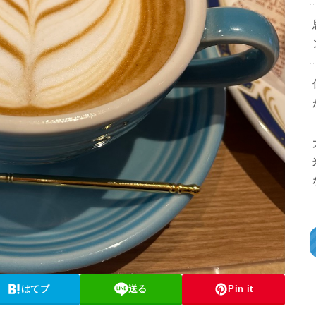
はてブ
送る
Pin it