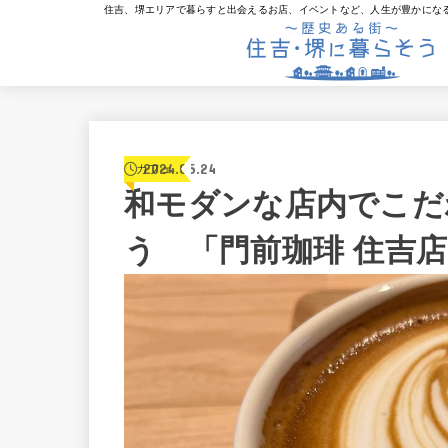
住吉、堺エリアで暮らすと出会えるお店、イベントなど、人生が豊かにな
2024.05.24
カフェ
和モダンな店内でこだ
う 「門前珈琲 住吉