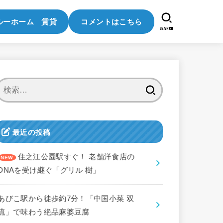
ルーホーム 賃貸
コメントはこちら
SEARCH
検
索:
最近の投稿
住之江公園駅すぐ！ 老舗洋食店の
DNAを受け継ぐ「グリル 樹」
あびこ駅から徒歩約7分！「中国小菜 双
琉」で味わう絶品麻婆豆腐