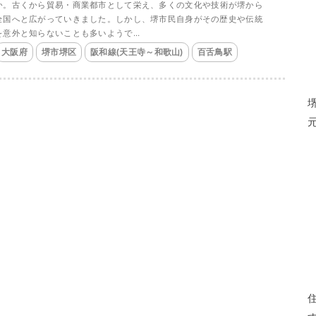
か。古くから貿易・商業都市として栄え、多くの文化や技術が堺から
全国へと広がっていきました。しかし、堺市民自身がその歴史や伝統
を意外と知らないことも多いようで...
大阪府
堺市堺区
阪和線(天王寺～和歌山)
百舌鳥駅