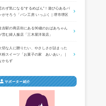
思わず気になる“するめぱん”！遊び心あるパ
ンがそろう「パン工房 いっぷく｜堺市堺区
住吉駅の商店街にある90歳のおばあちゃん
が営む婦人服店「三木屋洋装店」
大切な人に贈りたい、やさしさが詰まった
米粉スイーツ「お菓子の家 あいあい」｜
なかもず
サポーター紹介