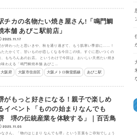
駅チカの名物たい焼き屋さん!「鳴門鯛
焼本舗 あびこ駅前店」
2025.11.17
夏が終わったと思いきや、秋を通り過ぎて、もう肌寒い季節に……！
あたたかくて、甘いものが恋しくなる今日この頃。すぐに思いつくの
は、もちろんあのお店。 というわけで今回は、おいしい天然たい焼き
の味わえる「鳴門鯛焼本舗 あびこ...
大阪府
大阪市住吉区
大阪メトロ御堂筋線
あびこ駅
堺がもっと好きになる！親子で楽しめ
るイベント「ものの始まりなんでも
堺 堺の伝統産業を体験する」｜百舌鳥
2025.11.05
みなさん、「物のはじまり なんでも堺」という言葉をご存知でしょう