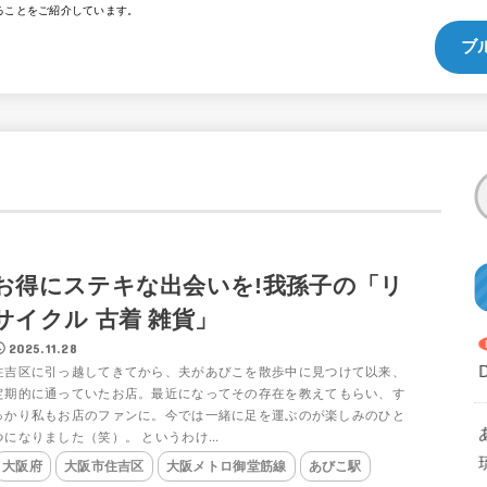
ることをご紹介しています。
ブ
お得にステキな出会いを!我孫子の「リ
サイクル 古着 雑貨」
2025.11.28
住吉区に引っ越してきてから、夫があびこを散歩中に見つけて以来、
定期的に通っていたお店。最近になってその存在を教えてもらい、す
っかり私もお店のファンに。今では一緒に足を運ぶのが楽しみのひと
つになりました（笑）。 というわけ...
大阪府
大阪市住吉区
大阪メトロ御堂筋線
あびこ駅