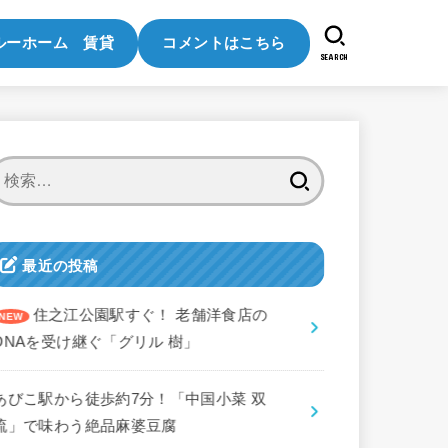
ルーホーム 賃貸
コメントはこちら
SEARCH
検
索:
最近の投稿
住之江公園駅すぐ！ 老舗洋食店の
DNAを受け継ぐ「グリル 樹」
あびこ駅から徒歩約7分！「中国小菜 双
琉」で味わう絶品麻婆豆腐