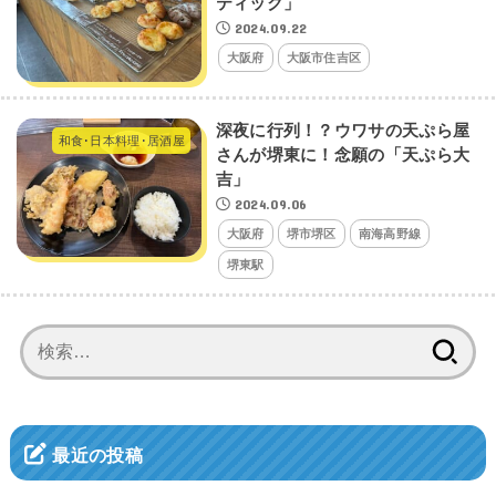
ティック」
2024.09.22
大阪府
大阪市住吉区
深夜に行列！？ウワサの天ぷら屋
和食･日本料理･居酒屋
さんが堺東に！念願の「天ぷら大
吉」
2024.09.06
大阪府
堺市堺区
南海高野線
堺東駅
検
索:
最近の投稿