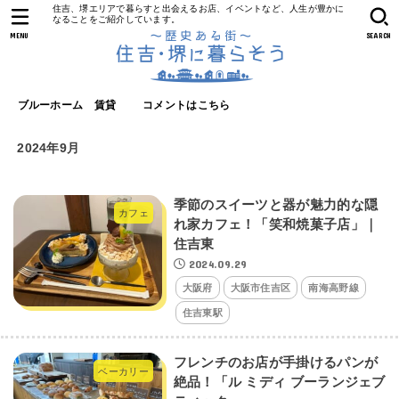
住吉、堺エリアで暮らすと出会えるお店、イベントなど、人生が豊かに
なることをご紹介しています。
MENU
SEARCH
ブルーホーム 賃貸
コメントはこちら
2024年9月
季節のスイーツと器が魅力的な隠
カフェ
れ家カフェ！「笑和焼菓子店」｜
住吉東
2024.09.29
大阪府
大阪市住吉区
南海高野線
住吉東駅
フレンチのお店が手掛けるパンが
ベーカリー
絶品！「ル ミディ ブーランジェブ