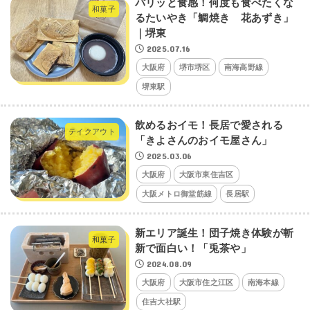
パリッと食感！何度も食べたくな
和菓子
るたいやき「鯛焼き 花あずき」
｜堺東
2025.07.16
大阪府
堺市堺区
南海高野線
堺東駅
飲めるおイモ！長居で愛される
テイクアウト
「きよさんのおイモ屋さん」
2025.03.06
大阪府
大阪市東住吉区
大阪メトロ御堂筋線
長居駅
新エリア誕生！団子焼き体験が斬
和菓子
新で面白い！「兎茶や」
2024.08.09
大阪府
大阪市住之江区
南海本線
住吉大社駅