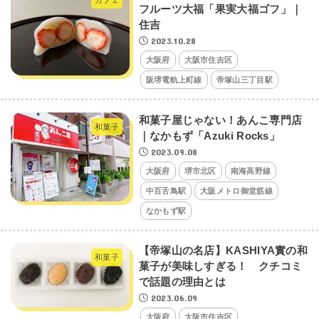
カフェ
フルーツ大福「果実大福ゴフ」｜
住吉
2023.10.28
大阪府
大阪市住吉区
阪堺電軌上町線
帝塚山三丁目駅
和菓子屋じゃない！あんこ専門店
和菓子
｜なかもず「Azuki Rocks」
2023.09.08
大阪府
堺市北区
南海高野線
中百舌鳥駅
大阪メトロ御堂筋線
なかもず駅
【帝塚山の名店】KASHIYA實の和
和菓子
菓子が美味しすぎる！ クチコミ
で話題の理由とは
2023.06.09
大阪府
大阪市住吉区