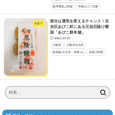
阪堺電軌上町線
帝塚山三丁目駅
節分は運気を変えるチャンス！住
和菓子
吉区あびこ町にある元祖厄除け饅
頭「あびこ餅本舗」
2023.01.27
大阪府
大阪市住吉区
阪和線(天王寺～和歌山)
我孫子町駅
検
索: