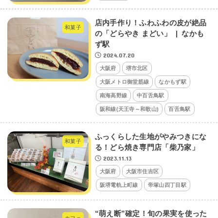
店内手作り！ふわふわの皮が絶品
和菓子
の「どらやき まどい」 | なかも
ず駅
2024.07.20
大阪府
堺市北区
大阪メトロ御堂筋線
なかもず駅
南海高野線
中百舌鳥駅
阪和線(天王寺～和歌山)
百舌鳥駅
ふっくらした生地がやみつきにな
和菓子
る！どら焼き専門店「柴乃家」
2023.11.13
大阪府
大阪市住吉区
阪堺電軌上町線
帝塚山四丁目駅
“萌え断”確定！旬の果実を使った