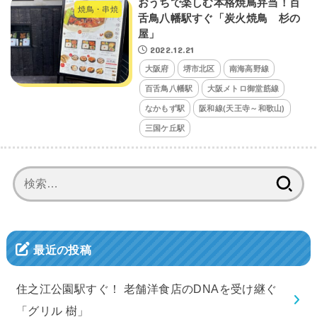
おうちで楽しむ本格焼鳥弁当！百
焼鳥・串焼
舌鳥八幡駅すぐ「炭火焼鳥 杉の
屋」
2022.12.21
大阪府
堺市北区
南海高野線
百舌鳥八幡駅
大阪メトロ御堂筋線
なかもず駅
阪和線(天王寺～和歌山)
三国ケ丘駅
検
索:
最近の投稿
住之江公園駅すぐ！ 老舗洋食店のDNAを受け継ぐ
「グリル 樹」