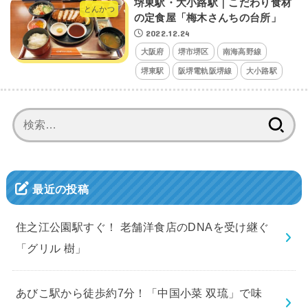
堺東駅・大小路駅｜こだわり食材
とんかつ
の定食屋「梅木さんちの台所」
2022.12.24
大阪府
堺市堺区
南海高野線
堺東駅
阪堺電軌阪堺線
大小路駅
検
索:
最近の投稿
住之江公園駅すぐ！ 老舗洋食店のDNAを受け継ぐ
「グリル 樹」
あびこ駅から徒歩約7分！「中国小菜 双琉」で味