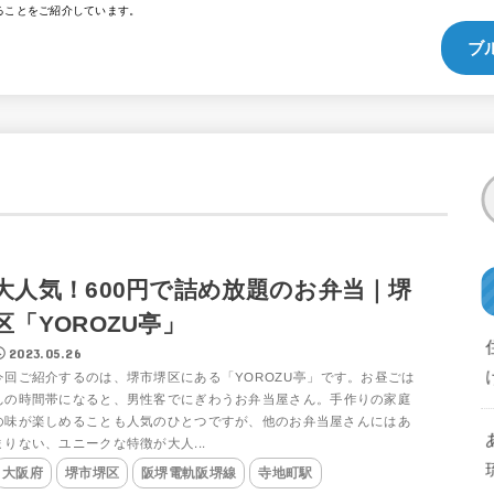
ることをご紹介しています。
ブ
大人気！600円で詰め放題のお弁当｜堺
区「YOROZU亭」
2023.05.26
今回ご紹介するのは、堺市堺区にある「YOROZU亭」です。お昼ごは
んの時間帯になると、男性客でにぎわうお弁当屋さん。手作りの家庭
の味が楽しめることも人気のひとつですが、他のお弁当屋さんにはあ
まりない、ユニークな特徴が大人...
大阪府
堺市堺区
阪堺電軌阪堺線
寺地町駅