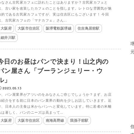
みなさん古民家カフェに訪れたことはありますか？古民家カフェと
は、古い家を改装したカフェのことを指します。レトロな雰囲気が魅
力的である古民家カフェですが、実は住吉区にもございます！ 今回
は、古民家カフェの「マナカフェ」さん...
大阪府
大阪市住吉区
阪堺電軌阪堺線
住吉鳥居前駅
細井川駅
今日のお昼はパンで決まり！山之内の
パン屋さん「ブーランジェリー・ウ
ル」
2023.05.13
今、パン屋業界がアツいのをみなさんご存じでしょうか？まず、お店
の紹介をする前に日本のパン業界の動向を少しお話していきます。近
年、日本人の主食は米からパンへと変化しています。特に若者の米離
れは著しく、パンのニーズは高まって...
大阪府
大阪市住吉区
南海高野線
我孫子前駅