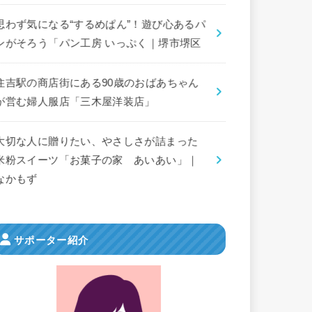
思わず気になる“するめぱん”！遊び心あるパ
ンがそろう「パン工房 いっぷく｜堺市堺区
住吉駅の商店街にある90歳のおばあちゃん
が営む婦人服店「三木屋洋装店」
大切な人に贈りたい、やさしさが詰まった
米粉スイーツ「お菓子の家 あいあい」｜
なかもず
サポーター紹介