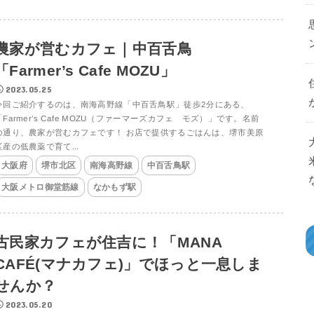
農家が営むカフェ｜中百舌鳥
「Farmer’s Cafe MOZU」
2023.05.25
今回ご紹介するのは、南海高野線「中百舌鳥駅」徒歩2分にある、
「Farmer’s Cafe MOZU（ファーマーズカフェ モズ）」です。名前
の通り、農家が営むカフェです！ お店で提供するごはんは、堺市美原
区産の低農薬で育て...
大阪府
堺市北区
南海高野線
中百舌鳥駅
大阪メトロ御堂筋線
なかもず駅
古民家カフェが住吉に！「MANA
CAFÉ(マナカフェ)」でほっと一息しま
せんか？
2023.05.20