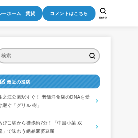
ルーホーム 賃貸
コメントはこちら
SEARCH
検
索:
最近の投稿
住之江公園駅すぐ！ 老舗洋食店のDNAを受
け継ぐ「グリル 樹」
あびこ駅から徒歩約7分！「中国小菜 双
琉」で味わう絶品麻婆豆腐