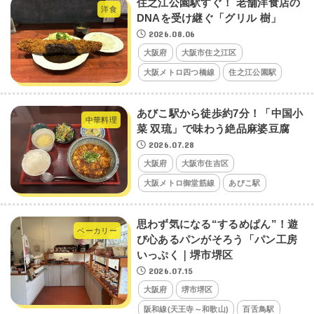
住之江公園駅すぐ！ 老舗洋食店の
洋食
DNAを受け継ぐ「グリル 樹」
2026.08.06
大阪府
大阪市住之江区
大阪メトロ四つ橋線
住之江公園駅
あびこ駅から徒歩約7分！「中国小
中華料理
菜 双琉」で味わう絶品麻婆豆腐
2026.07.28
大阪府
大阪市住吉区
大阪メトロ御堂筋線
あびこ駅
思わず気になる“するめぱん”！遊
ベーカリー
び心あるパンがそろう「パン工房
いっぷく｜堺市堺区
2026.07.15
大阪府
堺市堺区
阪和線(天王寺～和歌山)
百舌鳥駅