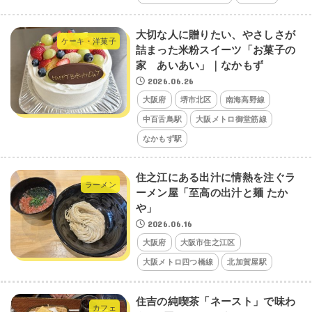
大切な人に贈りたい、やさしさが
ケーキ・洋菓子
詰まった米粉スイーツ「お菓子の
家 あいあい」｜なかもず
2026.06.26
大阪府
堺市北区
南海高野線
中百舌鳥駅
大阪メトロ御堂筋線
なかもず駅
住之江にある出汁に情熱を注ぐラ
ラーメン
ーメン屋「至高の出汁と麺 たか
や」
2026.06.16
大阪府
大阪市住之江区
大阪メトロ四つ橋線
北加賀屋駅
住吉の純喫茶「ネースト」で味わ
カフェ