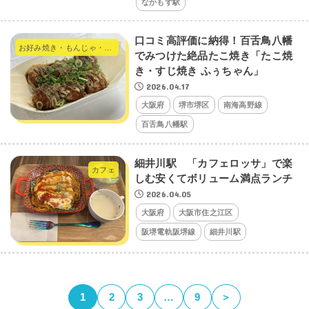
なかもず駅
口コミ高評価に納得！百舌鳥八幡
お好み焼き・もんじゃ・たこ焼き・やきそば
でみつけた絶品たこ焼き「たこ焼
き・すじ焼き ふぅちゃん」
2026.04.17
大阪府
堺市堺区
南海高野線
百舌鳥八幡駅
細井川駅 「カフェロッサ」で楽
カフェ
しむ安くてボリューム満点ランチ
2026.04.05
大阪府
大阪市住之江区
阪堺電軌阪堺線
細井川駅
1
2
3
…
9
＞