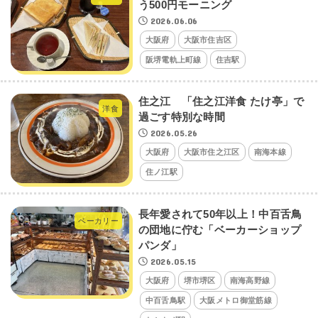
う500円モーニング
2026.06.06
大阪府
大阪市住吉区
阪堺電軌上町線
住吉駅
住之江 「住之江洋食 たけ亭」で
洋食
過ごす特別な時間
2026.05.26
大阪府
大阪市住之江区
南海本線
住ノ江駅
長年愛されて50年以上！中百舌鳥
ベーカリー
の団地に佇む「ベーカーショップ
パンダ」
2026.05.15
大阪府
堺市堺区
南海高野線
中百舌鳥駅
大阪メトロ御堂筋線