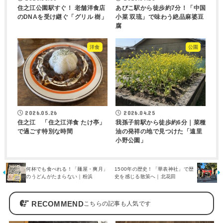
住之江公園駅すぐ！ 老舗洋食店
あびこ駅から徒歩約7分！「中国
のDNAを受け継ぐ「グリル 樹」
小菜 双琉」で味わう絶品麻婆豆
腐
洋食
公園
2026.05.26
2026.04.25
住之江 「住之江洋食 たけ亭」
我孫子前駅から徒歩約6分｜菜種
で過ごす特別な時間
油の発祥の地で見つけた「遠里
小野公園」
何杯でも食べれる！「麺屋・爽月」
1500年の歴史！「華表神社」で歴
のうどんがたまらない｜粉浜
史を感じる散策へ｜北花田
RECOMMEND