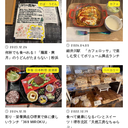
そば・うどん
カフェ
2026.04.05
2023.12.26
細井川駅 「カフェロッサ」で楽
何杯でも食べれる！「麺屋・爽
しむ安くてボリューム満点ランチ
月」のうどんがたまらない｜粉浜
和食･日本料理･居酒屋
ベーカリー
2024.12.15
2022.12.19
彩り・栄養満点◎堺東で体に優し
食べて健康になるパンとスイー
いランチ「369 MIROKU」
ツ！堺市北区「天然工房なちゅら
ぶ」