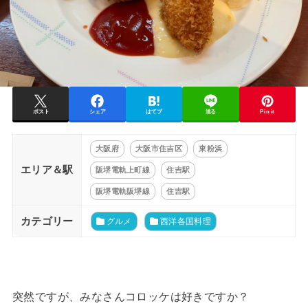
ポスト
シェア
はてブ
送る
Pin it
大阪府
大阪市住吉区
東粉浜
エリア＆駅
阪堺電軌上町線
住吉駅
阪堺電軌阪堺線
住吉駅
カテゴリー
グルメ
西洋各国料理
突然ですが、みなさんコロッケは好きですか？