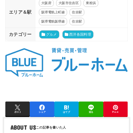
大阪府
大阪市住吉区
東粉浜
エリア＆駅
阪堺電軌上町線
住吉駅
阪堺電軌阪堺線
住吉駅
カテゴリー
グルメ
西洋各国料理
ポスト
シェア
はてブ
送る
Pin it
ABOUT US