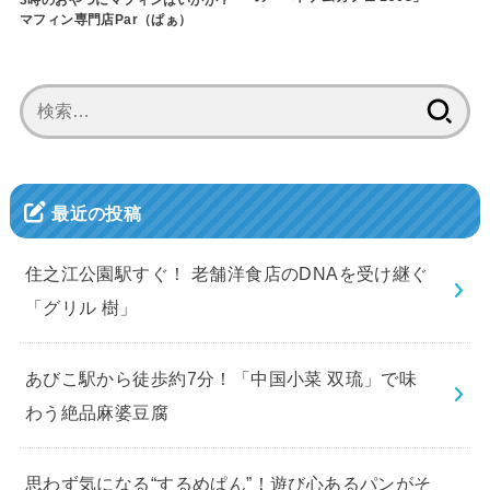
3時のおやつにマフィンはいかが？
マフィン専門店Par（ぱぁ）
検
索:
最近の投稿
住之江公園駅すぐ！ 老舗洋食店のDNAを受け継ぐ
「グリル 樹」
あびこ駅から徒歩約7分！「中国小菜 双琉」で味
わう絶品麻婆豆腐
思わず気になる“するめぱん”！遊び心あるパンがそ