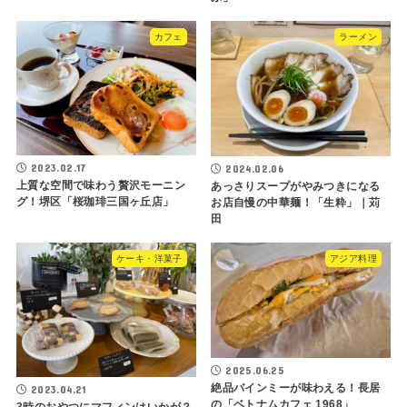
カフェ
ラーメン
2023.02.17
2024.02.06
上質な空間で味わう贅沢モーニン
あっさりスープがやみつきになる
グ！堺区「桜珈琲三国ヶ丘店」
お店自慢の中華麺！「生粋」｜苅
田
ケーキ・洋菓子
アジア料理
2025.06.25
絶品バインミーが味わえる！長居
2023.04.21
の「ベトナムカフェ 1968」