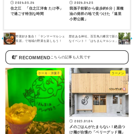
2026.05.26
2026.04.25
住之江 「住之江洋食 たけ亭」
我孫子前駅から徒歩約6分｜菜種
で過ごす特別な時間
油の発祥の地で見つけた「遠里
小野公園」
野菜好き集合！「ヤンマーマルシェ
歴史ある神社、百舌鳥八幡宮で新た
長居」で地域の野菜を楽しもう！
なイベント！「はちまんマルシェ」
RECOMMEND
ケーキ・洋菓子
ラーメン
2023.01.04
〆のごはんがたまらない！絶品つ
け麺が自慢の「ベリーグッド麺」