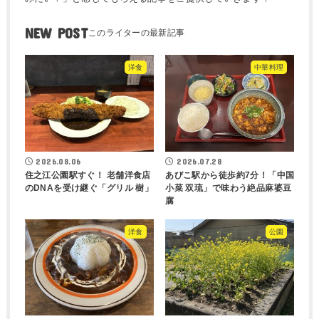
NEW POST
洋食
中華料理
2026.08.06
2026.07.28
住之江公園駅すぐ！ 老舗洋食店
あびこ駅から徒歩約7分！「中国
のDNAを受け継ぐ「グリル 樹」
小菜 双琉」で味わう絶品麻婆豆
腐
洋食
公園