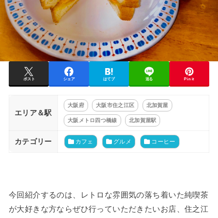
ポスト
シェア
はてブ
送る
Pin it
大阪府
大阪市住之江区
北加賀屋
エリア＆駅
大阪メトロ四つ橋線
北加賀屋駅
カテゴリー
カフェ
グルメ
コーヒー
今回紹介するのは、レトロな雰囲気の落ち着いた純喫茶
が大好きな方ならぜひ行っていただきたいお店、住之江