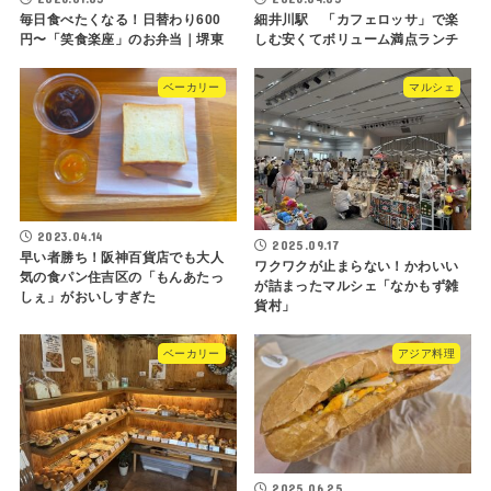
毎日食べたくなる！日替わり600
細井川駅 「カフェロッサ」で楽
円〜「笑食楽座」のお弁当｜堺東
しむ安くてボリューム満点ランチ
ベーカリー
マルシェ
2023.04.14
2025.09.17
早い者勝ち！阪神百貨店でも大人
ワクワクが止まらない！かわいい
気の食パン住吉区の「もんあたっ
が詰まったマルシェ「なかもず雑
しぇ」がおいしすぎた
貨村」
ベーカリー
アジア料理
2025.06.25