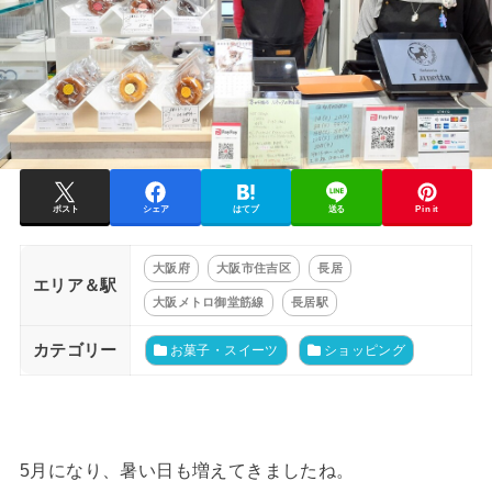
ポスト
シェア
はてブ
送る
Pin it
大阪府
大阪市住吉区
長居
エリア＆駅
大阪メトロ御堂筋線
長居駅
カテゴリー
お菓子・スイーツ
ショッピング
5月になり、暑い日も増えてきましたね。