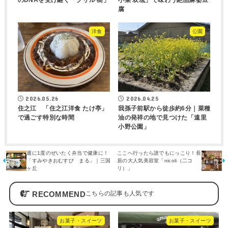
のDNAを受け継ぐ「グリル 樹」
小菜 双琉」で味わう絶品麻婆豆
腐
洋食
公園
2026.05.26
2026.04.25
住之江 「住之江洋食 たけ亭」
我孫子前駅から徒歩約6分｜菜種
で過ごす特別な時間
油の発祥の地で見つけた「遠里
小野公園」
週に1度のぜいたく弁当で健康に！
ここへ行ったら誰でもにっこり！長
「すみやきおむすび まる」｜三国
居の大人気美容室「nicoli（二コ
ヶ丘
リ）」
RECOMMEND
お菓子・スイーツ
お菓子・スイーツ