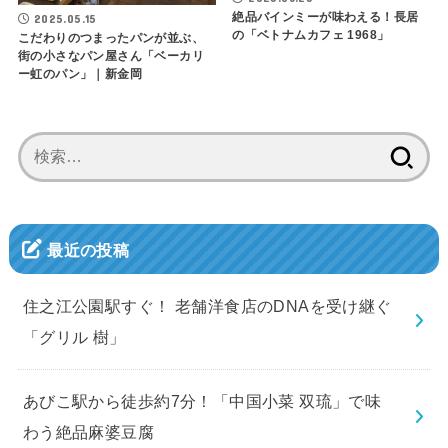
絶品バインミーが味わえる！長居
2025.05.15
の「ベトナムカフェ 1968」
こだわりのつまったパンが並ぶ、
街の小さなパン屋さん「ベーカリ
ー虹のパン」｜新金岡
検
索:
最近の投稿
住之江公園駅すぐ！ 老舗洋食店のDNAを受け継ぐ
「グリル 樹」
あびこ駅から徒歩約7分！「中国小菜 双琉」で味
わう絶品麻婆豆腐