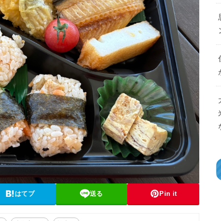
はてブ
送る
Pin it