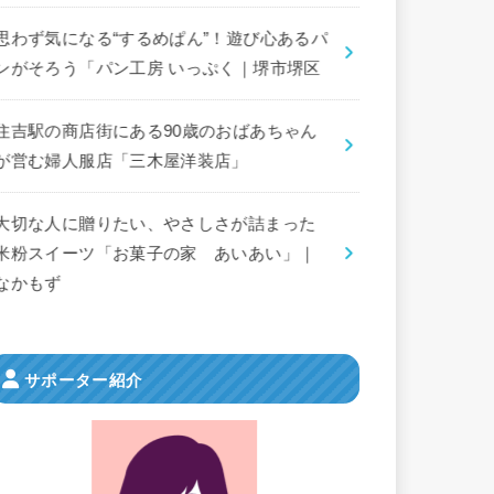
思わず気になる“するめぱん”！遊び心あるパ
ンがそろう「パン工房 いっぷく｜堺市堺区
住吉駅の商店街にある90歳のおばあちゃん
が営む婦人服店「三木屋洋装店」
大切な人に贈りたい、やさしさが詰まった
米粉スイーツ「お菓子の家 あいあい」｜
なかもず
サポーター紹介