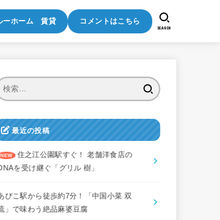
ルーホーム 賃貸
コメントはこちら
SEARCH
検
索:
最近の投稿
住之江公園駅すぐ！ 老舗洋食店の
DNAを受け継ぐ「グリル 樹」
あびこ駅から徒歩約7分！「中国小菜 双
琉」で味わう絶品麻婆豆腐