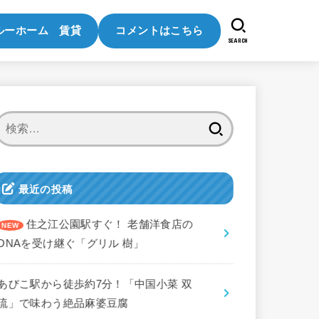
ルーホーム 賃貸
コメントはこちら
SEARCH
検
索:
最近の投稿
住之江公園駅すぐ！ 老舗洋食店の
DNAを受け継ぐ「グリル 樹」
あびこ駅から徒歩約7分！「中国小菜 双
琉」で味わう絶品麻婆豆腐