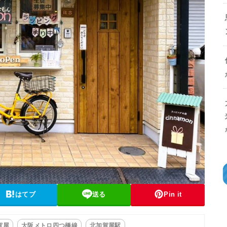
はてブ
送る
Pin it
賀屋
大阪メトロ四つ橋線
北加賀屋駅