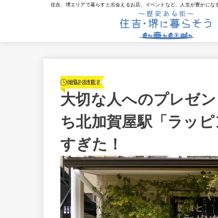
住吉、堺エリアで暮らすと出会えるお店、イベントなど、人生が豊かにな
2022.12.25
食品・雑貨
大切な人へのプレゼン
ち北加賀屋駅「ラッピン
すぎた！