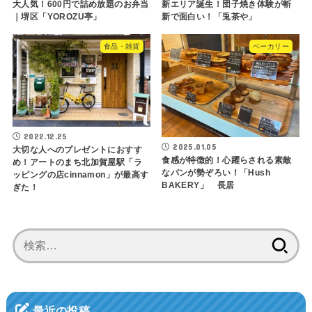
大人気！600円で詰め放題のお弁当
新エリア誕生！団子焼き体験が斬
｜堺区「YOROZU亭」
新で面白い！「兎茶や」
食品・雑貨
ベーカリー
2022.12.25
2025.01.05
大切な人へのプレゼントにおすす
食感が特徴的！心躍らされる素敵
め！アートのまち北加賀屋駅「ラ
なパンが勢ぞろい！「Hush
ッピングの店cinnamon」が最高す
BAKERY」 長居
ぎた！
検
索:
最近の投稿