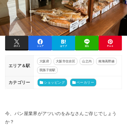
ポスト
シェア
はてブ
送る
Pin it
大阪府
大阪市住吉区
山之内
南海高野線
エリア＆駅
我孫子前駅
カテゴリー
ショッピング
ベーカリー
今、パン屋業界がアツいのをみなさんご存じでしょう
か？