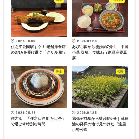
2026.08.06
2026.07.28
住之江公園駅すぐ！ 老舗洋食店
あびこ駅から徒歩約7分！「中国
のDNAを受け継ぐ「グリル 樹」
小菜 双琉」で味わう絶品麻婆豆
腐
洋食
公園
2026.05.26
2026.04.25
住之江 「住之江洋食 たけ亭」
我孫子前駅から徒歩約6分｜菜種
で過ごす特別な時間
油の発祥の地で見つけた「遠里
小野公園」