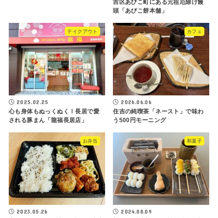
吉区あびこ町にある元祖厄除け饅
頭「あびこ餅本舗」
テイクアウト
カフェ
2025.02.25
2026.06.06
心も身体もぬっくぬく！長居で愛
住吉の純喫茶「ネースト」で味わ
される豚まん「龍福長居店」
う500円モーニング
お弁当
和菓子
2023.05.26
2024.08.09