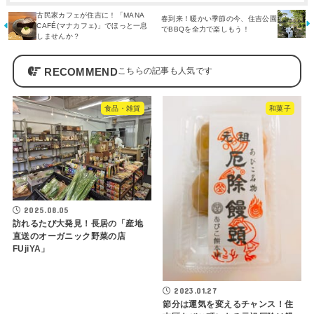
古民家カフェが住吉に！「MANA
春到来！暖かい季節の今、住吉公園
CAFÉ(マナカフェ)」でほっと一息
でBBQを全力で楽しもう！
しませんか？
RECOMMEND
食品・雑貨
和菓子
2025.08.05
訪れるたび大発見！長居の「産地
直送のオーガニック野菜の店
FUjiYA」
2023.01.27
節分は運気を変えるチャンス！住