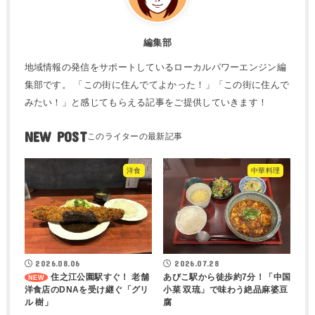
編集部
地域情報の発信をサポートしているローカルパワーエンジン編
集部です。 「この街に住んでてよかった！」「この街に住んで
みたい！」と感じてもらえる記事をご提供していきます！
NEW POST
洋食
中華料理
2026.08.06
2026.07.28
住之江公園駅すぐ！ 老舗
あびこ駅から徒歩約7分！「中国
洋食店のDNAを受け継ぐ「グリ
小菜 双琉」で味わう絶品麻婆豆
ル 樹」
腐