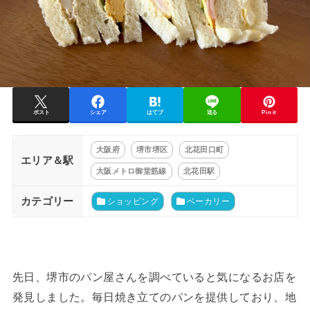
ポスト
シェア
はてブ
送る
Pin it
大阪府
堺市堺区
北花田口町
エリア＆駅
大阪メトロ御堂筋線
北花田駅
カテゴリー
ショッピング
ベーカリー
先日、堺市のパン屋さんを調べていると気になるお店を
発見しました。毎日焼き立てのパンを提供しており、地