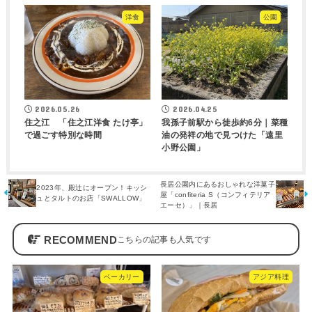
洋食
公園
2026.05.26
2026.04.25
住之江 「住之江洋食 たけ亭」
我孫子前駅から徒歩約6分｜菜種
で過ごす特別な時間
油の発祥の地で見つけた「遠里
小野公園」
長居公園内にあるおしゃれな洋菓子
2023年、殿辻にオープン！キッシ
屋「confiteria S（コンフィテリア
ュとタルトのお店「SWALLOW」
エーセ）」｜長居
RECOMMEND
ベーカリー
アジア料理