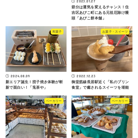
2023.01.27
節分は運気を変えるチャンス！住
吉区あびこ町にある元祖厄除け饅
頭「あびこ餅本舗」
和菓子
お菓子・スイーツ
2024.08.09
2022.12.23
新エリア誕生！団子焼き体験が斬
御堂筋線長居駅近く「私のプリン
新で面白い！「兎茶や」
食堂」で癒されるスイーツを堪能
ベーカリー
ベーカリー