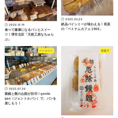
2025.06.25
絶品バインミーが味わえる！長居
2022.12.19
の「ベトナムカフェ 1968」
食べて健康になるパンとスイー
ツ！堺市北区「天然工房なちゅら
ぶ」
ベーカリー
和菓子
2023.07.20
眼鏡と髭のお顔が目印！gentle
pan（ジェントルパン）で、パンを
楽しもう！