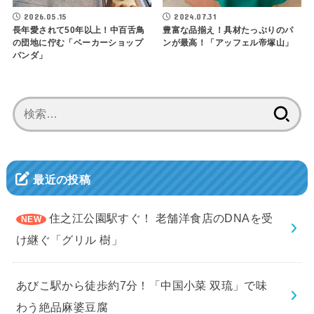
2026.05.15
2024.07.31
長年愛されて50年以上！中百舌鳥
豊富な品揃え！具材たっぷりのパ
の団地に佇む「ベーカーショップ
ンが最高！「アッフェル帝塚山」
パンダ」
検
索:
最近の投稿
住之江公園駅すぐ！ 老舗洋食店のDNAを受
け継ぐ「グリル 樹」
あびこ駅から徒歩約7分！「中国小菜 双琉」で味
わう絶品麻婆豆腐