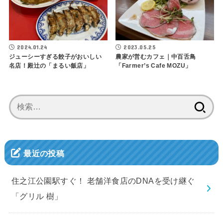
2024.01.24
2023.05.25
ジューシーすぎる餃子がおいしい
農家が営むカフェ｜中百舌鳥
名店！殿辻の「まるい飯店」
「Farmer’s Cafe MOZU」
検
索:
最近の投稿
住之江公園駅すぐ！ 老舗洋食店のDNAを受け継ぐ
「グリル 樹」