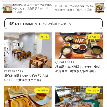
本格的なパンがリーズナブルな価格
あっさりスープがやみつきになるお
で楽しめる！北花田駅「gui（ギ
店自慢の中華麺！「生粋」｜苅田
イ）の木」
RECOMMEND
カフェ
とんかつ
2022.12.24
堺東駅・大小路駅｜こだわり食材
2023.07.24
の定食屋「梅木さんちの台所」
居心地抜群！なかもずの「J.A.M
CAFE」で贅沢なひとときを
ベーカリー
ベーカリー