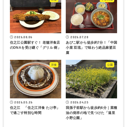
2026.08.06
2026.07.28
住之江公園駅すぐ！ 老舗洋食店
あびこ駅から徒歩約7分！「中国
のDNAを受け継ぐ「グリル 樹」
小菜 双琉」で味わう絶品麻婆豆
腐
洋食
公園
2026.05.26
2026.04.25
住之江 「住之江洋食 たけ亭」
我孫子前駅から徒歩約6分｜菜種
で過ごす特別な時間
油の発祥の地で見つけた「遠里
小野公園」