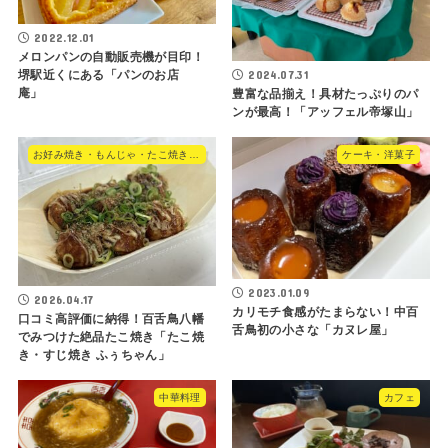
2022.12.01
メロンパンの自動販売機が目印！
2024.07.31
堺駅近くにある「パンのお店
庵」
豊富な品揃え！具材たっぷりのパ
ンが最高！「アッフェル帝塚山」
お好み焼き・もんじゃ・たこ焼き・やきそば
ケーキ・洋菓子
2023.01.09
2026.04.17
カリモチ食感がたまらない！中百
口コミ高評価に納得！百舌鳥八幡
舌鳥初の小さな「カヌレ屋」
でみつけた絶品たこ焼き「たこ焼
き・すじ焼き ふぅちゃん」
中華料理
カフェ