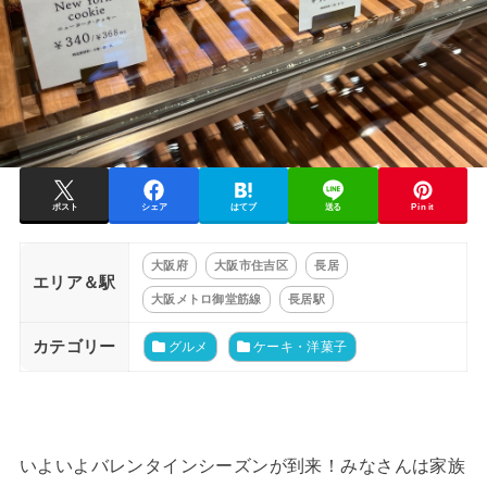
ポスト
シェア
はてブ
送る
Pin it
大阪府
大阪市住吉区
長居
エリア＆駅
大阪メトロ御堂筋線
長居駅
カテゴリー
グルメ
ケーキ・洋菓子
いよいよバレンタインシーズンが到来！みなさんは家族