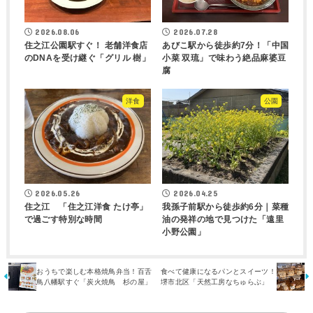
2026.08.06
2026.07.28
住之江公園駅すぐ！ 老舗洋食店
あびこ駅から徒歩約7分！「中国
のDNAを受け継ぐ「グリル 樹」
小菜 双琉」で味わう絶品麻婆豆
腐
洋食
公園
2026.05.26
2026.04.25
住之江 「住之江洋食 たけ亭」
我孫子前駅から徒歩約6分｜菜種
で過ごす特別な時間
油の発祥の地で見つけた「遠里
小野公園」
おうちで楽しむ本格焼鳥弁当！百舌
食べて健康になるパンとスイーツ！
鳥八幡駅すぐ「炭火焼鳥 杉の屋」
堺市北区「天然工房なちゅらぶ」