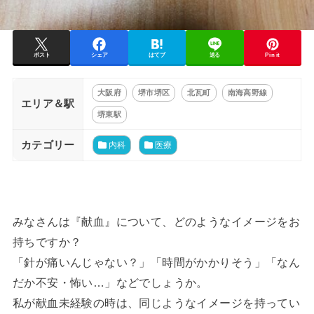
ポスト
シェア
はてブ
送る
Pin it
大阪府
堺市堺区
北瓦町
南海高野線
エリア＆駅
堺東駅
カテゴリー
内科
医療
みなさんは『献血』について、どのようなイメージをお
持ちですか？
「針が痛いんじゃない？」「時間がかかりそう」「なん
だか不安・怖い…」などでしょうか。
私が献血未経験の時は、同じようなイメージを持ってい