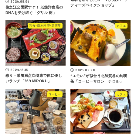
2026.08.06
ディーズベイクショップ」
住之江公園駅すぐ！ 老舗洋食店の
DNAを受け継ぐ「グリル 樹」
和食･日本料理･居酒屋
カフェ
2024.12.15
2023.02.28
彩り・栄養満点◎堺東で体に優し
“エモい”が似合う北加賀谷の純喫
いランチ「369 MIROKU」
茶「コーヒーサロン チロル」
コーヒー
カフェ