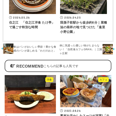
2026.05.26
2026.04.25
住之江 「住之江洋食 たけ亭」
我孫子前駅から徒歩約6分｜菜種
で過ごす特別な時間
油の発祥の地で見つけた「遠里
小野公園」
体に気遣った優しい味がたまらな
春はパンがおいしい季節！豊かな食
い！「自然食カフェGRAN」｜三国
感のパンが楽しめる「わだのおと」
ヶ丘駅
RECOMMEND
洋食
カフェ
2023.08.26
素材を活かしたスーツが充実!「テ