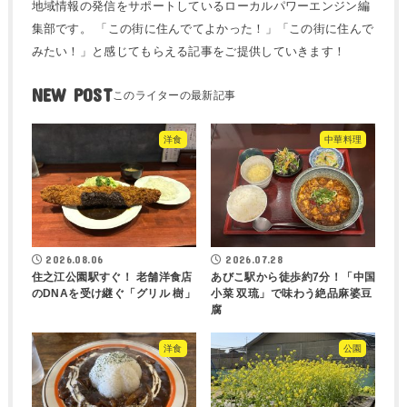
地域情報の発信をサポートしているローカルパワーエンジン編
集部です。 「この街に住んでてよかった！」「この街に住んで
みたい！」と感じてもらえる記事をご提供していきます！
NEW POST
洋食
中華料理
2026.08.06
2026.07.28
住之江公園駅すぐ！ 老舗洋食店
あびこ駅から徒歩約7分！「中国
のDNAを受け継ぐ「グリル 樹」
小菜 双琉」で味わう絶品麻婆豆
腐
洋食
公園