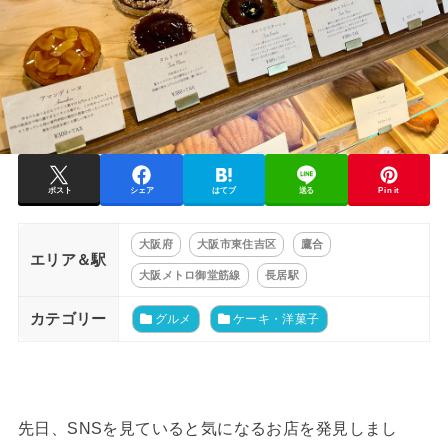
ポスト
シェア
はてブ
送る
Pin it
大阪府
大阪市東住吉区
鷹合
エリア＆駅
大阪メトロ御堂筋線
長居駅
カテゴリー
グルメ
ケーキ・洋菓子
先日、SNSを見ていると気になるお店を発見しまし