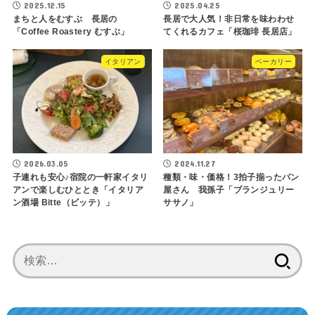
2025.12.15
2025.04.25
まちと人をむすぶ 長居の
長居で大人気！非日常を味わわせ
「Coffee Roastery むすぶ」
てくれるカフェ「桜珈琲 長居店」
イタリアン
ベーカリー
2026.03.05
2024.11.27
子連れも安心♪宿院の一軒家イタリ
種類・味・価格！3拍子揃ったパン
アンで楽しむひととき「イタリア
屋さん 我孫子「ブランジュリー
ン酒場 Bitte（ビッテ）」
ササノ」
検
索: