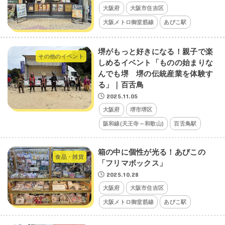
大阪府
大阪市住吉区
大阪メトロ御堂筋線
あびこ駅
堺がもっと好きになる！親子で楽
その他のイベント
しめるイベント「ものの始まりな
んでも堺 堺の伝統産業を体験す
る」｜百舌鳥
2025.11.05
大阪府
堺市堺区
阪和線(天王寺～和歌山)
百舌鳥駅
箱の中に個性が光る！あびこの
食品・雑貨
「フリマボックス」
2025.10.28
大阪府
大阪市住吉区
大阪メトロ御堂筋線
あびこ駅