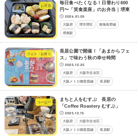
毎日食べたくなる！日替わり600
お弁当
円〜「笑食楽座」のお弁当｜堺東
2026.01.05
大阪府
堺市堺区
南海高野線
堺東駅
長居公園で開催！「あまからフェ
フェス・お祭り
ス」で味わう秋の幸せ時間
2025.12.25
大阪府
大阪市住吉区
大阪メトロ御堂筋線
長居駅
まちと人をむすぶ 長居の
コーヒー
「Coffee Roastery むすぶ」
2025.12.15
大阪府
大阪市住吉区
大阪メトロ御堂筋線
長居駅