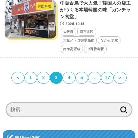
中百舌鳥で大人気！韓国人の店主
韓国料理
がつくる本場韓国の味「ガンチャ
ン食堂」
2025.10.15
大阪府
堺市北区
大阪メトロ御堂筋線
なかもず駅
南海高野線
中百舌鳥駅
＜
1
2
3
4
5
…
17
＞
検
索: