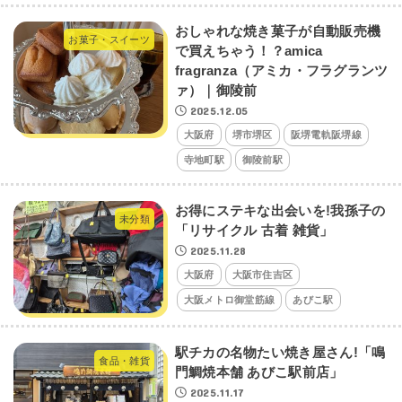
おしゃれな焼き菓子が自動販売機
お菓子・スイーツ
で買えちゃう！？amica
fragranza（アミカ・フラグランツ
ァ）｜御陵前
2025.12.05
大阪府
堺市堺区
阪堺電軌阪堺線
寺地町駅
御陵前駅
お得にステキな出会いを!我孫子の
未分類
「リサイクル 古着 雑貨」
2025.11.28
大阪府
大阪市住吉区
大阪メトロ御堂筋線
あびこ駅
駅チカの名物たい焼き屋さん!「鳴
食品・雑貨
門鯛焼本舗 あびこ駅前店」
2025.11.17