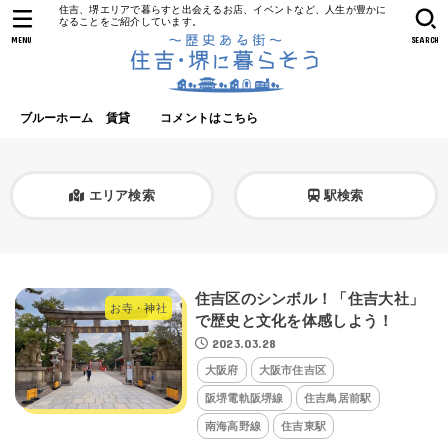
住吉、堺エリアで暮らすと出会えるお店、イベントなど、人生が豊かに
なることをご紹介しています。
MENU
SEARCH
ブルーホーム 賃貸
コメントはこちら
エリア検索
駅検索
住吉区のシンボル！「住吉大社」
お寺・神社
で歴史と文化を体感しよう！
2023.03.28
大阪府
大阪市住吉区
阪堺電軌阪堺線
住吉鳥居前駅
南海高野線
住吉東駅