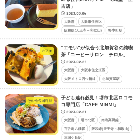
吉店」
2023.03.06
大阪府
大阪市住吉区
阪和線(天王寺～和歌山)
杉本町駅
“エモい”が似合う北加賀谷の純喫
カフェ
茶「コーヒーサロン チロル」
2023.02.28
大阪府
大阪市住之江区
大阪メトロ四つ橋線
北加賀屋駅
子ども連れ必見！堺市北区ロコモ
その他各国料理
コ専門店「CAFE MINMI」
2023.02.27
大阪府
堺市北区
南海高野線
百舌鳥八幡駅
阪和線(天王寺～和歌山)
三国ケ丘駅