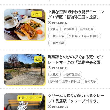
上質な空間で味わう贅沢モーニン
カフェ
グ！堺区「桜珈琲三国ヶ丘店」
2023.02.17
大阪府
堺市堺区
南海高野線
三国ヶ丘駅
阪和線(天王寺～和歌山)
三国ケ丘駅
廃線跡とのびのびできる芝生がト
公園
レードマークの「浅香中央公園」
2023.02.13
大阪府
大阪市住吉区
阪和線(天王寺～和歌山)
杉本町駅
クリーム大盛りの迫力あるクレー
お菓子・スイーツ
プ！長居駅「クレープゴリラ」
2023.02.06