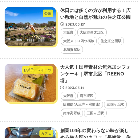
休日には多くの方が利用する！広
公園
い敷地と自然が魅力の住之江公園
2023.03.27
大阪府
大阪市住之江区
大阪メトロ四つ橋線
住之江公園駅
北加賀屋駅
大人気！国産素材の無添加シフォ
お菓子・スイーツ
ンケーキ｜堺市北区「REENO
堺」
2023.03.14
大阪府
堺市堺区
阪和線(天王寺～和歌山)
三国ケ丘駅
南海高野線
三国ヶ丘駅
創業104年の変わらない味が楽し
カフェ
める住吉区のカフェ「長崎堂 住