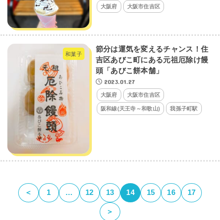
大阪府
大阪市住吉区
節分は運気を変えるチャンス！住
和菓子
吉区あびこ町にある元祖厄除け饅
頭「あびこ餅本舗」
2023.01.27
大阪府
大阪市住吉区
阪和線(天王寺～和歌山)
我孫子町駅
＜
1
…
12
13
14
15
16
17
＞